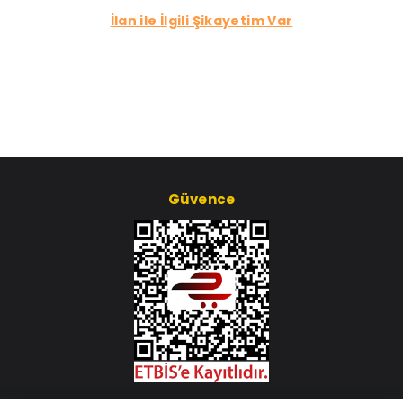
İlan ile İlgili Şikayetim Var
Güvence