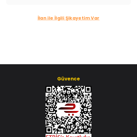
İlan ile İlgili Şikayetim Var
Güvence