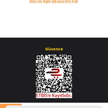
İlan ile İlgili Şikayetim Var
Güvence
Çerez Ayarları