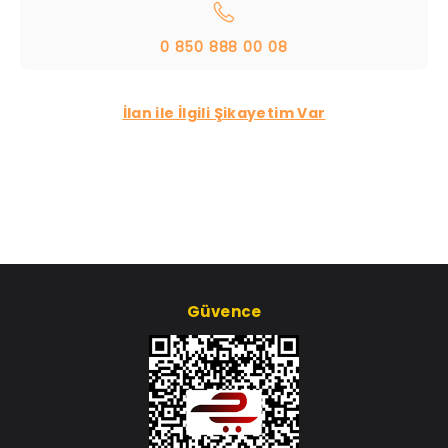
0 850 888 00 08
İlan ile İlgili Şikayetim Var
Güvence