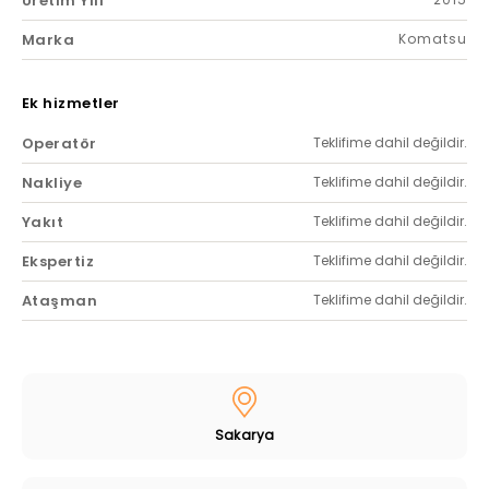
Üretim Yılı
Marka
Komatsu
Ek hizmetler
Operatör
Teklifime dahil değildir.
Nakliye
Teklifime dahil değildir.
Yakıt
Teklifime dahil değildir.
Ekspertiz
Teklifime dahil değildir.
Ataşman
Teklifime dahil değildir.
Sakarya