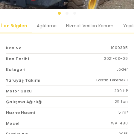
İlan Bilgileri
Açıklama
Hizmet Verilen Konum
Yapı
İlan No
1000395
İlan Tarihi
2021-03-09
Kategori
Loder
Yürüyüş Takımı
Lastik Tekerlekli
Motor Gücü
299 HP
Çalışma Ağırlığı
25 ton
Hazne Hacmi
5 m³
Model
WA-480
2015