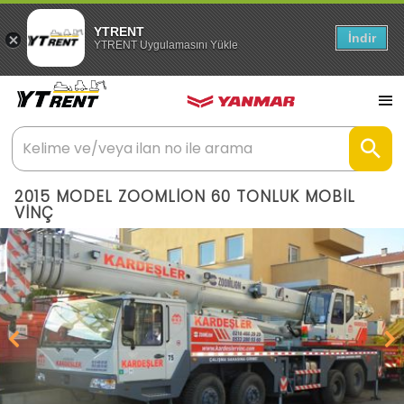
YTRENT
İndir
YTRENT Uygulamasını Yükle
2015 MODEL ZOOMLİON 60 TONLUK MOBİL
VİNÇ