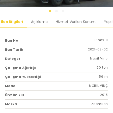
İlan Bilgileri
Açıklama
Hizmet Verilen Konum
Yapı
İlan No
1000318
İlan Tarihi
2021-03-02
Kategori
Mobil Vinç
Çalışma Ağırlığı
60 ton
Çalışma Yüksekliği
59 m
Model
MOBİL VİNÇ
Üretim Yılı
2015
Marka
Zoomlion