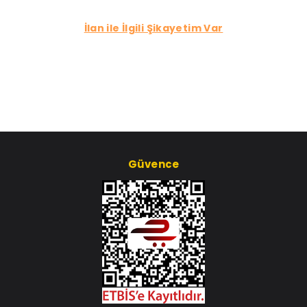
İlan ile İlgili Şikayetim Var
Güvence