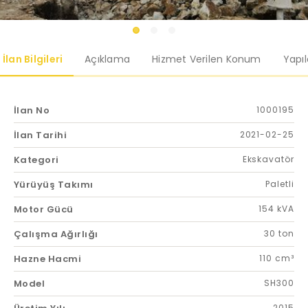
İlan Bilgileri
Açıklama
Hizmet Verilen Konum
Yapı
İlan No
1000195
İlan Tarihi
2021-02-25
Kategori
Ekskavatör
Yürüyüş Takımı
Paletli
Motor Gücü
154 kVA
Çalışma Ağırlığı
30 ton
Hazne Hacmi
110 cm³
Model
SH300
2015