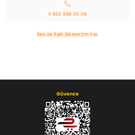
0 850 888 00 08
İlan ile İlgili Şikayetim Var
Güvence