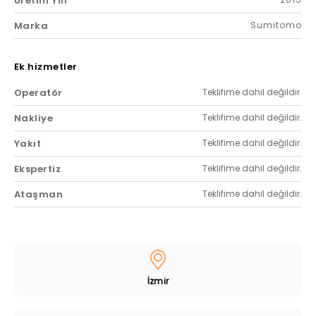
Üretim Yılı
Marka
Sumitomo
Ek hizmetler
Operatör
Teklifime dahil değildir.
Nakliye
Teklifime dahil değildir.
Yakıt
Teklifime dahil değildir.
Ekspertiz
Teklifime dahil değildir.
Ataşman
Teklifime dahil değildir.
İzmir