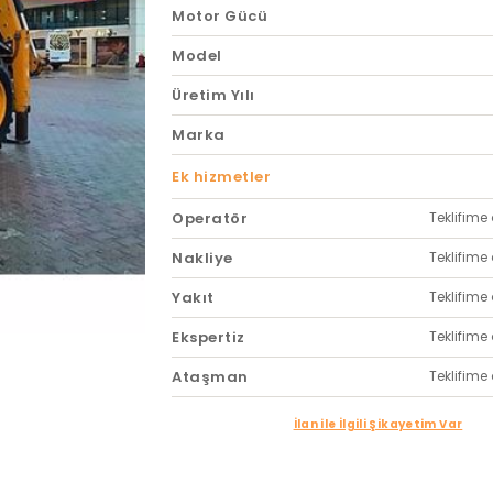
Motor Gücü
Model
Üretim Yılı
Marka
Ek hizmetler
Operatör
Teklifime 
Nakliye
Teklifime 
Yakıt
Teklifime 
Ekspertiz
Teklifime 
Ataşman
Teklifime 
İlan ile İlgili Şikayetim Var