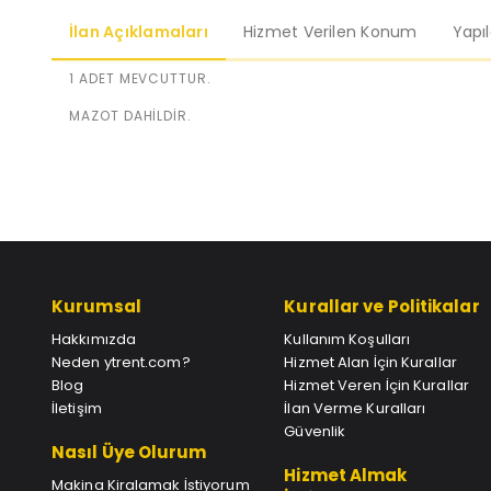
İlan Açıklamaları
Hizmet Verilen Konum
Yapı
1 ADET MEVCUTTUR.
MAZOT DAHİLDİR.
Kurumsal
Kurallar ve Politikalar
Hakkımızda
Kullanım Koşulları
Neden ytrent.com?
Hizmet Alan İçin Kurallar
Blog
Hizmet Veren İçin Kurallar
İletişim
İlan Verme Kuralları
Güvenlik
Nasıl Üye Olurum
Hizmet Almak
Makina Kiralamak İstiyorum