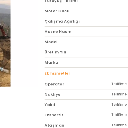
Yürüyüş Takımı
Motor Gücü
Çalışma Ağırlığı
Hazne Hacmi
Model
Üretim Yılı
Marka
Ek hizmetler
Operatör
Teklifime 
Nakliye
Teklifime 
Yakıt
Teklifime 
Ekspertiz
Teklifime 
Ataşman
Teklifime 