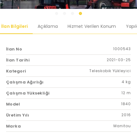
İlan Bilgileri
Açıklama
Hizmet Verilen Konum
Yapı
İlan No
1000543
İlan Tarihi
2021-03-25
Kategori
Teleskobik Yükleyici
Çalışma Ağırlığı
4 kg
Çalışma Yüksekliği
12 m
Model
1840
Üretim Yılı
2016
Marka
Manitou