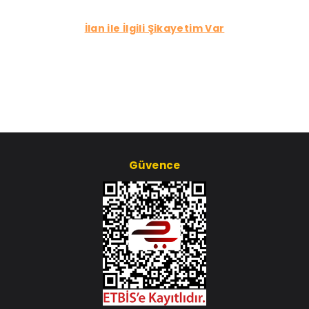
İlan ile İlgili Şikayetim Var
Güvence