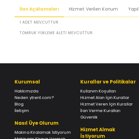
İlan Açıklamaları
Hizmet Verilen Konum
Yapı
1 ADET MEVCUTTUR.
TOMRUK YÜKLEME ALETİ MEVCUTTUR.
Kurumsal
Kurallar ve Politikalar
Hakkımızda
Kullanım Koşulları
Neden ytrent.com?
Hizmet Alan İçin Kurallar
Blog
Hizmet Veren İçin Kurallar
İletişim
İlan Verme Kuralları
Güvenlik
Nasıl Üye Olurum
Hizmet Almak
Makina Kiralamak İstiyorum
İstiyorum
Makinamı Kiraya Vermek