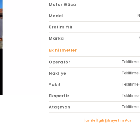
Motor Gücü
Model
Üretim Yılı
Marka
Ek hizmetler
Operatör
Teklifime 
Nakliye
Teklifime 
Yakıt
Teklifime 
Ekspertiz
Teklifime 
Ataşman
Teklifime 
İlan ile İlgili Şikayetim Var