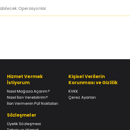
labilecek Operasyonlar
Hizmet Vermek
Kişisel Verilerin
İstiyorum
Korunması ve Gizlilik
Nasıl Mağaza Açarım?
KVKK
Nasıl İlan Verebilirim?
Çerez Ayarları
İlan Vermenin Püf Noktaları
Sözleşmeler
Üyelik Sözleşmesi
Tahsis ve Hizmet