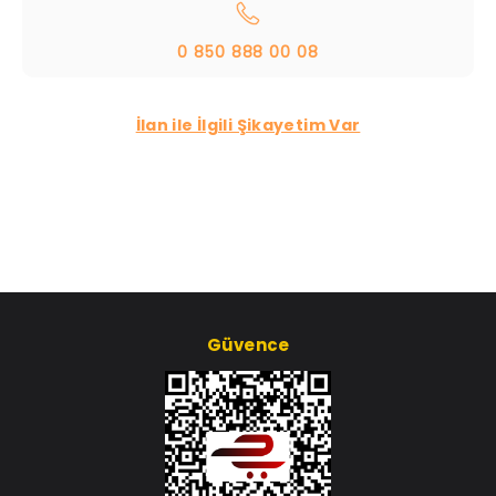
0 850 888 00 08
İlan ile İlgili Şikayetim Var
Güvence