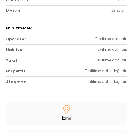
Üretim Yılı
Marka
Takeuchi
Ek hizmetler
Operatör
Teklifime dahildir.
Nakliye
Teklifime dahildir.
Yakıt
Teklifime dahildir.
Ekspertiz
Teklifime dahil değildir.
Ataşman
Teklifime dahil değildir.
İzmir