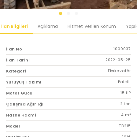
İlan Bilgileri
Açıklama
Hizmet Verilen Konum
Yapı
İlan No
1000037
İlan Tarihi
2022-05-25
Kategori
Ekskavatör
Yürüyüş Takımı
Paletli
Motor Gücü
15 HP
Çalışma Ağırlığı
2 ton
Hazne Hacmi
4 m³
Model
TB215
2016