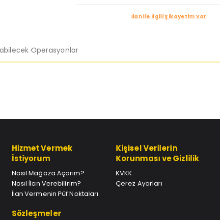
İlan ile İlgili Şikayetim Var
labilecek Operasyonlar
Hizmet Vermek
Kişisel Verilerin
İstiyorum
Korunması ve Gizlilik
Nasıl Mağaza Açarım?
KVKK
Nasıl İlan Verebilirim?
Çerez Ayarları
İlan Vermenin Püf Noktaları
Sözleşmeler