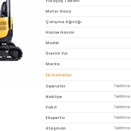
Yürüyüş Takımı
Motor Gücü
Çalışma Ağırlığı
Hazne Hacmi
Model
Üretim Yılı
Marka
Ek hizmetler
Operatör
Teklifime 
Nakliye
Teklifime 
Yakıt
Teklifime 
Ekspertiz
Teklifime 
Ataşman
Teklifime 