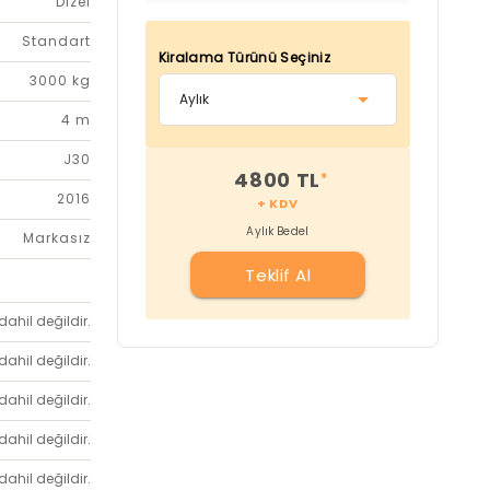
Dizel
Standart
Kiralama Türünü Seçiniz
3000 kg
4 m
J30
4800 TL
*
2016
+ KDV
Aylık Bedel
Markasız
Teklif Al
dahil değildir.
dahil değildir.
dahil değildir.
dahil değildir.
dahil değildir.