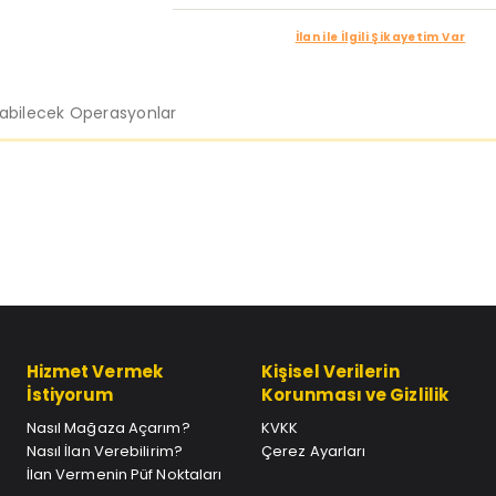
İlan ile İlgili Şikayetim Var
labilecek Operasyonlar
Hizmet Vermek
Kişisel Verilerin
İstiyorum
Korunması ve Gizlilik
Nasıl Mağaza Açarım?
KVKK
Nasıl İlan Verebilirim?
Çerez Ayarları
İlan Vermenin Püf Noktaları