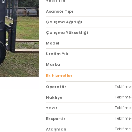
Yakıt Tipi
Asansör Tipi
Çalışma Ağırlığı
Çalışma Yüksekliği
Model
Üretim Yılı
Marka
Ek hizmetler
Operatör
Teklifime 
Nakliye
Teklifime 
Yakıt
Teklifime 
Ekspertiz
Teklifime 
Ataşman
Teklifime 