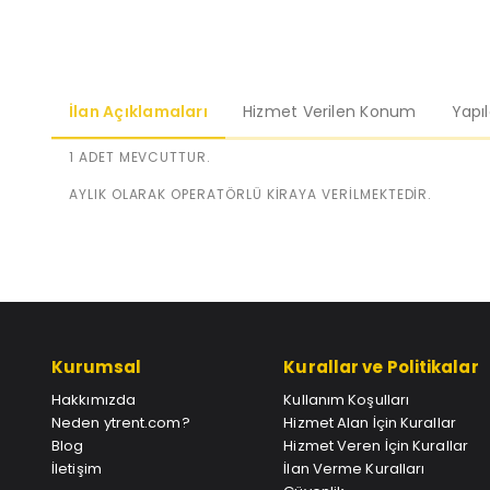
İlan Açıklamaları
Hizmet Verilen Konum
Yapı
1 ADET MEVCUTTUR.
AYLIK OLARAK OPERATÖRLÜ KİRAYA VERİLMEKTEDİR.
Kurumsal
Kurallar ve Politikalar
Hakkımızda
Kullanım Koşulları
Neden ytrent.com?
Hizmet Alan İçin Kurallar
Blog
Hizmet Veren İçin Kurallar
İletişim
İlan Verme Kuralları