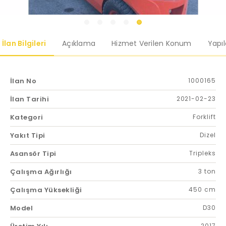
İlan Bilgileri
Açıklama
Hizmet Verilen Konum
Yapı
İlan No
1000165
İlan Tarihi
2021-02-23
Kategori
Forklift
Yakıt Tipi
Dizel
Asansör Tipi
Tripleks
Çalışma Ağırlığı
3 ton
Çalışma Yüksekliği
450 cm
Model
D30
2017