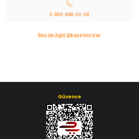
0 850 888 00 08
İlan ile İlgili Şikayetim Var
Güvence