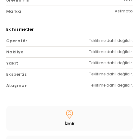
Üretim Yılı
Marka
Asimoto
Ek hizmetler
Operatör
Teklifime dahil değildir.
Nakliye
Teklifime dahil değildir.
Yakıt
Teklifime dahil değildir.
Ekspertiz
Teklifime dahil değildir.
Ataşman
Teklifime dahil değildir.
İzmir