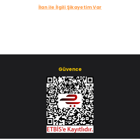
İlan ile İlgili Şikayetim Var
Güvence