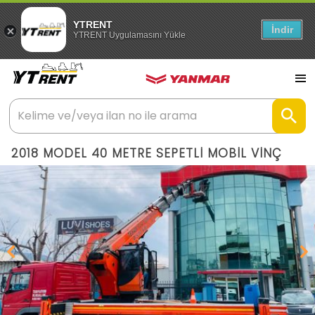
YTRENT
İndir
YTRENT Uygulamasını Yükle
2018 MODEL 40 METRE SEPETLİ MOBİL VİNÇ