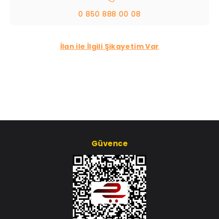
0 850 888 00 08
İlan ile İlgili Şikayetim Var
Güvence