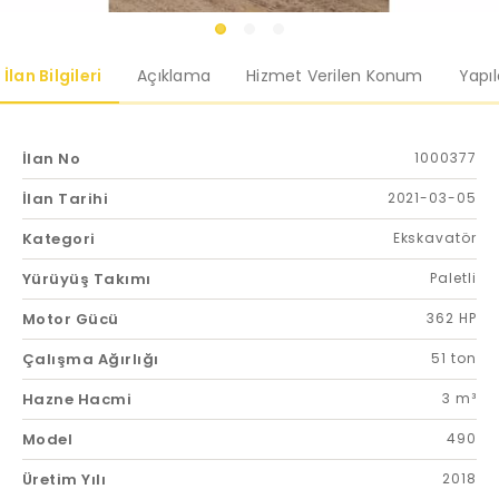
İlan Bilgileri
Açıklama
Hizmet Verilen Konum
Yapı
İlan No
1000377
İlan Tarihi
2021-03-05
Kategori
Ekskavatör
Yürüyüş Takımı
Paletli
Motor Gücü
362 HP
Çalışma Ağırlığı
51 ton
Hazne Hacmi
3 m³
Model
490
Üretim Yılı
2018