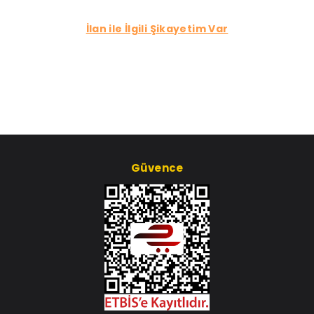
İlan ile İlgili Şikayetim Var
Güvence