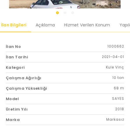
İlan Bilgileri
Açıklama
Hizmet Verilen Konum
Yapı
İlan No
1000662
İlan Tarihi
2021-04-01
Kategori
Kule Vinç
Çalışma Ağırlığı
10 ton
Çalışma Yüksekliği
68 m
Model
SAYES
Üretim Yılı
2018
Marka
Markasız