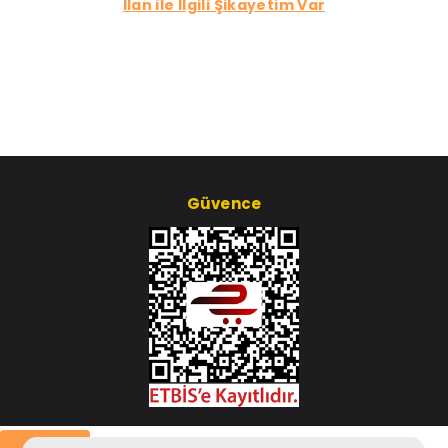
İlan ile İlgili Şikayetim Var
Güvence
Çerez Ayarları