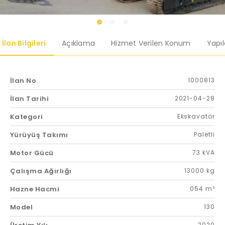
İlan Bilgileri
Açıklama
Hizmet Verilen Konum
Yapı
İlan No
1000813
İlan Tarihi
2021-04-28
Kategori
Ekskavatör
Yürüyüş Takımı
Paletli
Motor Gücü
73 kVA
Çalışma Ağırlığı
13000 kg
Hazne Hacmi
054 m³
Model
130
2020