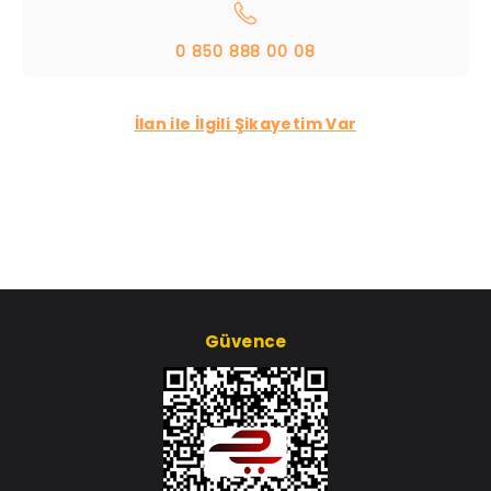
0 850 888 00 08
İlan ile İlgili Şikayetim Var
Güvence