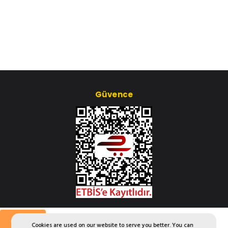
Güvence
Çerez Ayarları
Günlük
Cookies are used on our website to serve you better. You can