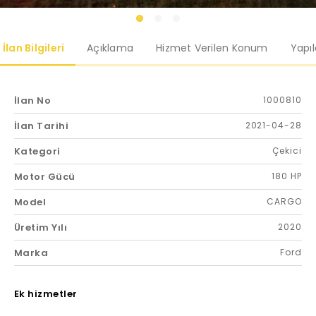
İlan Bilgileri
Açıklama
Hizmet Verilen Konum
Yapı
İlan No
1000810
İlan Tarihi
2021-04-28
Kategori
Çekici
Motor Gücü
180 HP
Model
CARGO
Üretim Yılı
2020
Marka
Ford
Ek hizmetler