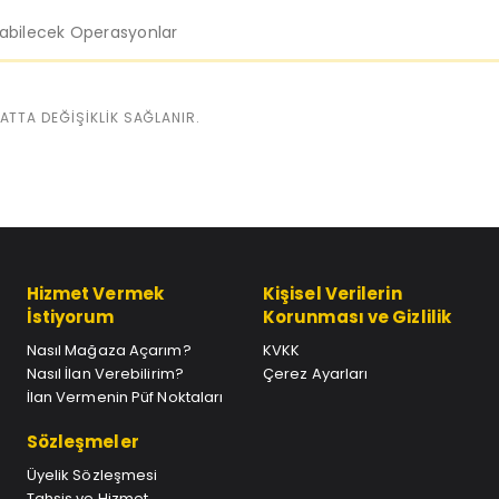
labilecek Operasyonlar
İYATTA DEĞİŞİKLİK SAĞLANIR.
Hizmet Vermek
Kişisel Verilerin
İstiyorum
Korunması ve Gizlilik
Nasıl Mağaza Açarım?
KVKK
Nasıl İlan Verebilirim?
Çerez Ayarları
İlan Vermenin Püf Noktaları
Sözleşmeler
Üyelik Sözleşmesi
Tahsis ve Hizmet