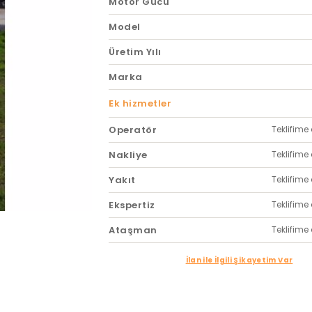
Motor Gücü
Model
Üretim Yılı
Marka
Ek hizmetler
Operatör
Teklifime 
Nakliye
Teklifime 
Yakıt
Teklifime 
Ekspertiz
Teklifime 
Ataşman
Teklifime 
İlan ile İlgili Şikayetim Var