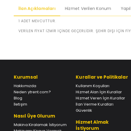
İlan Açıklamaları
Hizmet Verilen Konum
Yapı
1 ADET MEVCUTTUR.
VERİLEN FİYAT İZMİR İÇİNDE GEÇERLİDİR. ŞEHİR DIŞI İÇİN F
Kurumsal
Kurallar ve Politikalar
Hakkımızda
Kullanım Koşulları
Neden ytrent.com?
Hizmet Alan İçin Kurallar
Blog
Hizmet Veren İçin Kurallar
İletişim
İlan Verme Kuralları
Güvenlik
Nasıl Üye Olurum
Hizmet Almak
Makina Kiralamak İstiyorum
İstiyorum
Makinamı Kiraya Vermek