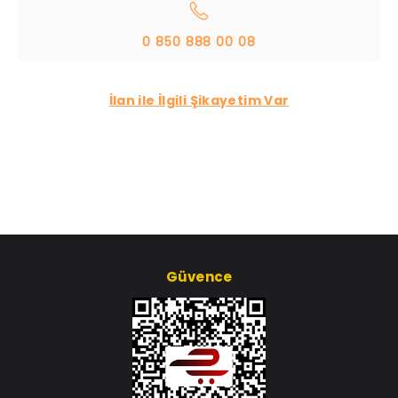
0 850 888 00 08
İlan ile İlgili Şikayetim Var
Güvence