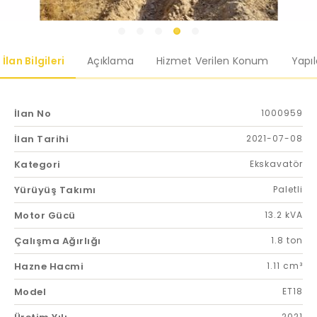
İlan Bilgileri
Açıklama
Hizmet Verilen Konum
Yapı
İlan No
1000959
İlan Tarihi
2021-07-08
Kategori
Ekskavatör
Yürüyüş Takımı
Paletli
Motor Gücü
13.2 kVA
Çalışma Ağırlığı
1.8 ton
Hazne Hacmi
1.11 cm³
Model
ET18
2021