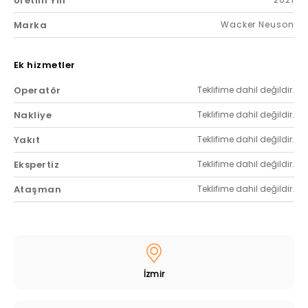
Üretim Yılı
Marka
Wacker Neuson
Ek hizmetler
Operatör
Teklifime dahil değildir.
Nakliye
Teklifime dahil değildir.
Yakıt
Teklifime dahil değildir.
Ekspertiz
Teklifime dahil değildir.
Ataşman
Teklifime dahil değildir.
İzmir