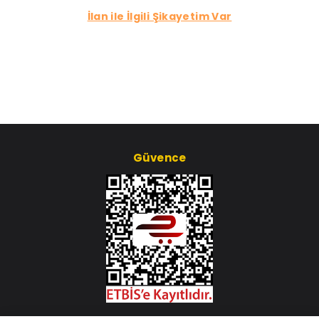
İlan ile İlgili Şikayetim Var
Güvence