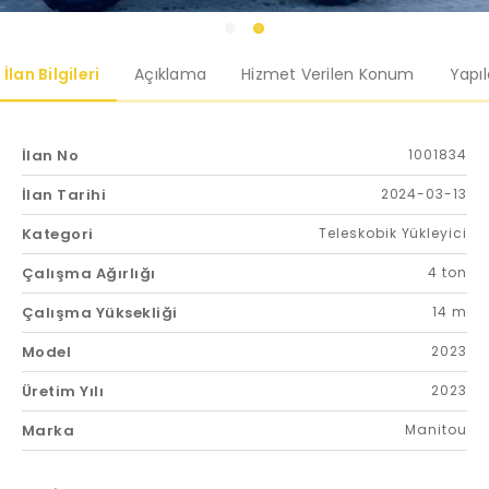
İlan Bilgileri
Açıklama
Hizmet Verilen Konum
Yapı
İlan No
1001834
İlan Tarihi
2024-03-13
Kategori
Teleskobik Yükleyici
Çalışma Ağırlığı
4 ton
Çalışma Yüksekliği
14 m
Model
2023
Üretim Yılı
2023
Marka
Manitou