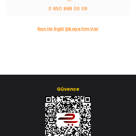
0 850 888 00 08
İlan ile İlgili Şikayetim Var
Güvence