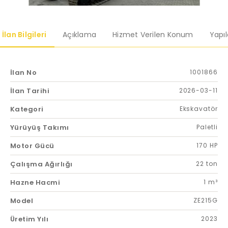
İlan Bilgileri
Açıklama
Hizmet Verilen Konum
Yapı
İlan No
1001866
İlan Tarihi
2026-03-11
Kategori
Ekskavatör
Yürüyüş Takımı
Paletli
Motor Gücü
170 HP
Çalışma Ağırlığı
22 ton
Hazne Hacmi
1 m³
Model
ZE215G
Üretim Yılı
2023