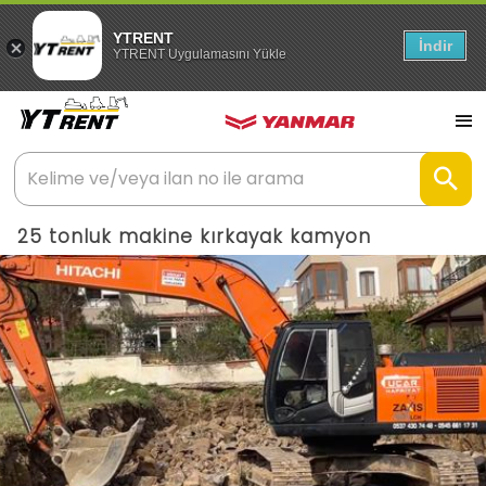
YTRENT
İndir
YTRENT Uygulamasını Yükle
25 tonluk makine kırkayak kamyon