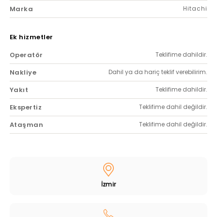
Marka
Hitachi
Ek hizmetler
Operatör
Teklifime dahildir.
Nakliye
Dahil ya da hariç teklif verebilirim.
Yakıt
Teklifime dahildir.
Ekspertiz
Teklifime dahil değildir.
Ataşman
Teklifime dahil değildir.
İzmir