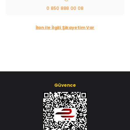
0 850 888 00 08
İlan ile İlgili Şikayetim Var
Güvence