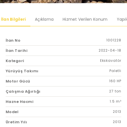
İlan Bilgileri
Açıklama
Hizmet Verilen Konum
Yapı
İlan No
1001228
İlan Tarihi
2022-04-18
Kategori
Ekskavatör
Yürüyüş Takımı
Paletli
Motor Gücü
160 HP
Çalışma Ağırlığı
27 ton
Hazne Hacmi
1.5 m³
Model
2013
Üretim Yılı
2013