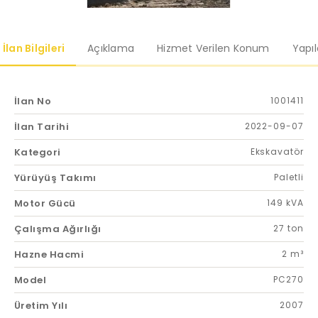
İlan Bilgileri
Açıklama
Hizmet Verilen Konum
Yapı
İlan No
1001411
İlan Tarihi
2022-09-07
Kategori
Ekskavatör
Yürüyüş Takımı
Paletli
Motor Gücü
149 kVA
Çalışma Ağırlığı
27 ton
Hazne Hacmi
2 m³
Model
PC270
Üretim Yılı
2007