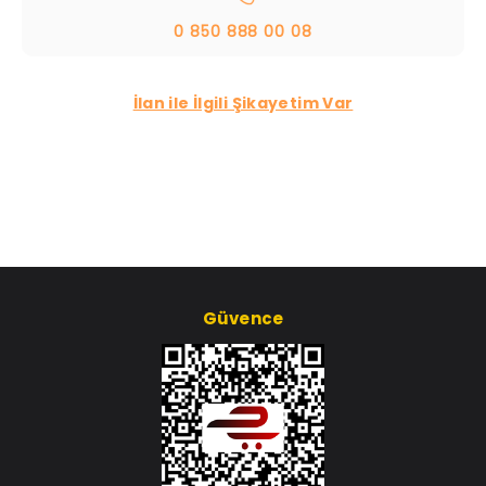
0 850 888 00 08
İlan ile İlgili Şikayetim Var
Güvence