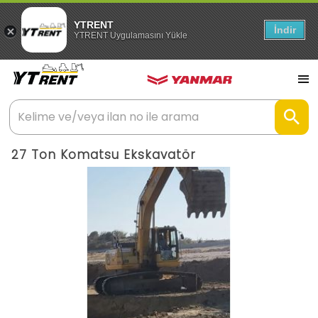
YTRENT
İndir
YTRENT Uygulamasını Yükle
27 Ton Komatsu Ekskavatör