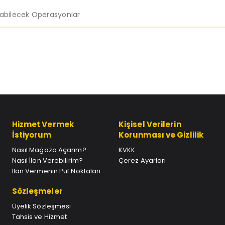
labilecek Operasyonlar
Hizmet Vermek
Kişisel Verilerin
İstiyorum
Korunması ve Gizlilik
Nasıl Mağaza Açarım?
KVKK
Nasıl İlan Verebilirim?
Çerez Ayarları
İlan Vermenin Püf Noktaları
Sözleşmeler
Üyelik Sözleşmesi
Tahsis ve Hizmet