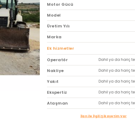
Motor Gücü
Model
Üretim Yılı
Marka
Ek hizmetler
Operatör
Dahil ya da hariç tekl
Nakliye
Dahil ya da hariç tekl
Yakıt
Dahil ya da hariç tekl
Ekspertiz
Dahil ya da hariç tekl
Ataşman
Dahil ya da hariç tekl
İlan ile İlgili Şikayetim Var