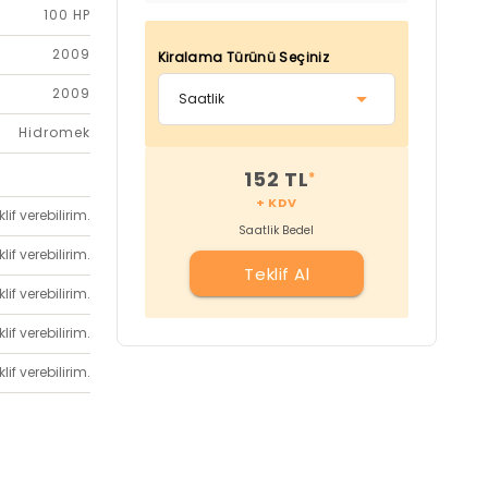
100 HP
2009
Kiralama Türünü Seçiniz
2009
Hidromek
152 TL
*
+ KDV
if verebilirim.
Saatlik Bedel
if verebilirim.
Teklif Al
if verebilirim.
if verebilirim.
if verebilirim.