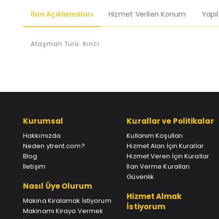
İlan Açıklamaları
Hizmet Verilen Konum
Yapı
Ataşman Türü: Kırıcı
Kurumsal
Kurallar ve Politikalar
Hakkımızda
Kullanım Koşulları
Neden ytrent.com?
Hizmet Alan İçin Kurallar
Blog
Hizmet Veren İçin Kurallar
İletişim
İlan Verme Kuralları
Güvenlik
Nasıl Üye Olurum
Hizmet Almak
Makina Kiralamak İstiyorum
İstiyorum
Makinamı Kiraya Vermek