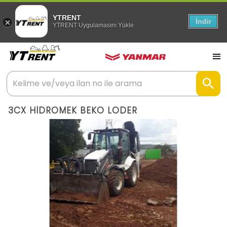
YTRENT
İndir
YTRENT Uygulamasını Yükle
3CX HİDROMEK BEKO LODER