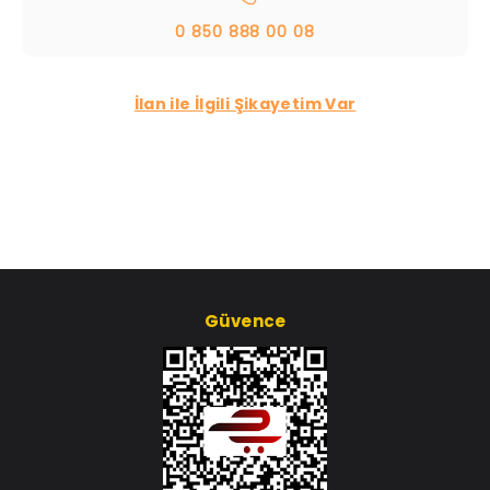
0 850 888 00 08
İlan ile İlgili Şikayetim Var
Güvence