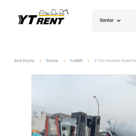
İlanlar
Ana Sayfa
İlanlar
Forklift
3 Ton Doosan Dizel Fork