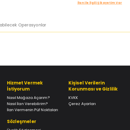
İlan ile İlgili Şikayetim Var
labilecek Operasyonlar
Hizmet Vermek
Kişisel Verilerin
İstiyorum
Korunması ve Gizlilik
Nasıl Mağaza Açarım?
KVKK
Nasıl İlan Verebilirim?
Çerez Ayarları
İlan Vermenin Püf Noktaları
Sözleşmeler