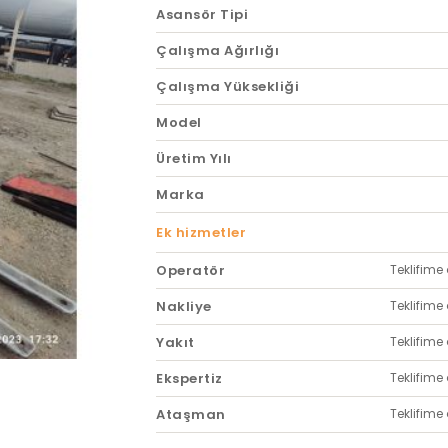
Asansör Tipi
Çalışma Ağırlığı
Çalışma Yüksekliği
Model
Üretim Yılı
Marka
Ek hizmetler
Operatör
Teklifime 
Nakliye
Teklifime 
Yakıt
Teklifime 
Ekspertiz
Teklifime 
Ataşman
Teklifime 