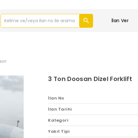
İlan Ver
lift
3 Ton Doosan Dizel Forklift
İlan No
İlan Tarihi
Kategori
Yakıt Tipi