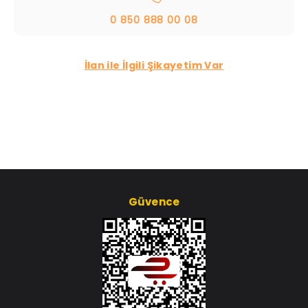
0 850 888 00 08
İlan ile İlgili Şikayetim Var
Güvence