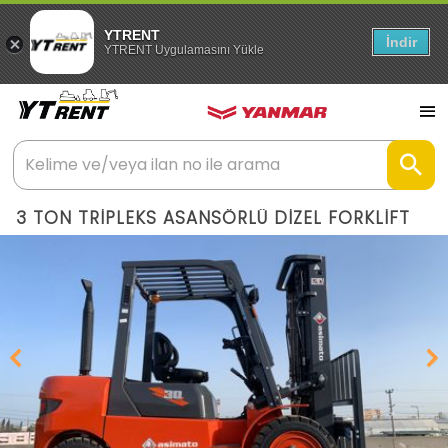
YTRENT
İndir
YTRENT Uygulamasını Yükle
3 TON TRİPLEKS ASANSÖRLÜ DİZEL FORKLİFT