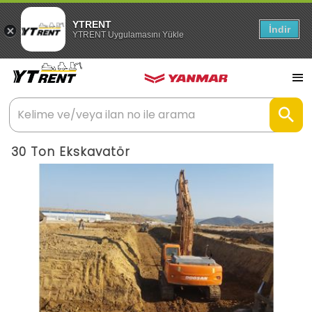
YTRENT
İndir
YTRENT Uygulamasını Yükle
30 Ton Ekskavatör