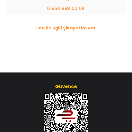
0 850 888 00 08
İlan ile İlgili Şikayetim Var
Güvence