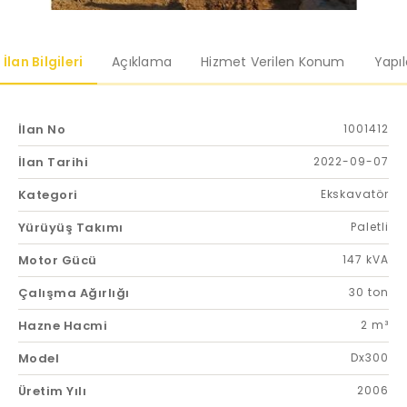
İlan Bilgileri
Açıklama
Hizmet Verilen Konum
Yapı
İlan No
1001412
İlan Tarihi
2022-09-07
Kategori
Ekskavatör
Yürüyüş Takımı
Paletli
Motor Gücü
147 kVA
Çalışma Ağırlığı
30 ton
Hazne Hacmi
2 m³
Model
Dx300
Üretim Yılı
2006