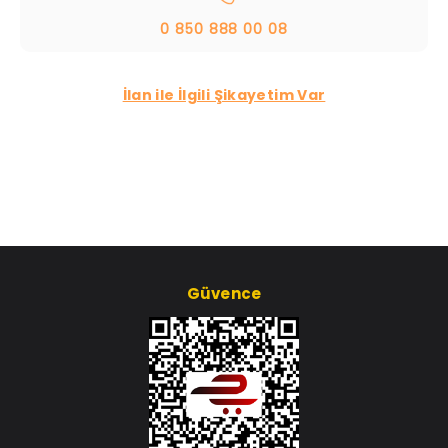
0 850 888 00 08
İlan ile İlgili Şikayetim Var
Güvence