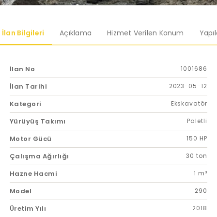
İlan Bilgileri
Açıklama
Hizmet Verilen Konum
Yapı
İlan No
1001686
İlan Tarihi
2023-05-12
Kategori
Ekskavatör
Yürüyüş Takımı
Paletli
Motor Gücü
150 HP
Çalışma Ağırlığı
30 ton
Hazne Hacmi
1 m³
Model
290
Üretim Yılı
2018