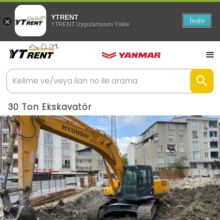
YTRENT
İndir
YTRENT Uygulamasını Yükle
30 Ton Ekskavatör