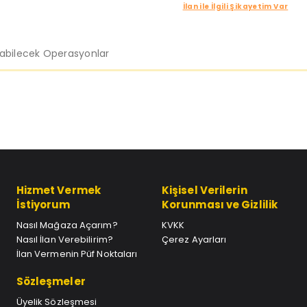
İlan ile İlgili Şikayetim Var
labilecek Operasyonlar
Hizmet Vermek
Kişisel Verilerin
İstiyorum
Korunması ve Gizlilik
Nasıl Mağaza Açarım?
KVKK
Nasıl İlan Verebilirim?
Çerez Ayarları
İlan Vermenin Püf Noktaları
Sözleşmeler
Üyelik Sözleşmesi