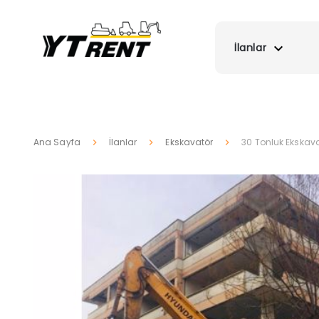
İlanlar
Ana Sayfa
İlanlar
Ekskavatör
30 Tonluk Ekskav