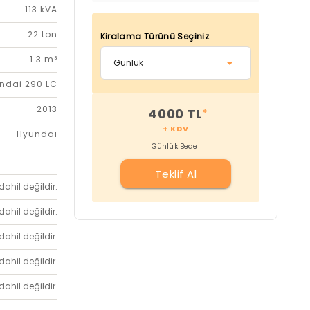
113 kVA
22 ton
Kiralama Türünü Seçiniz
1.3 m³
ndai 290 LC
2013
4000 TL
*
+ KDV
Hyundai
Günlük Bedel
Teklif Al
dahil değildir.
dahil değildir.
dahil değildir.
dahil değildir.
dahil değildir.