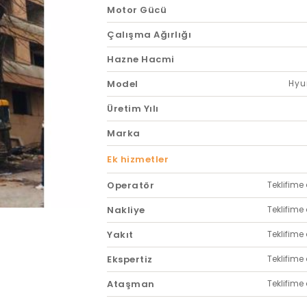
Motor Gücü
Çalışma Ağırlığı
Hazne Hacmi
Model
Hyu
Üretim Yılı
Marka
Ek hizmetler
Operatör
Teklifime 
Nakliye
Teklifime 
Yakıt
Teklifime 
Ekspertiz
Teklifime 
Ataşman
Teklifime 