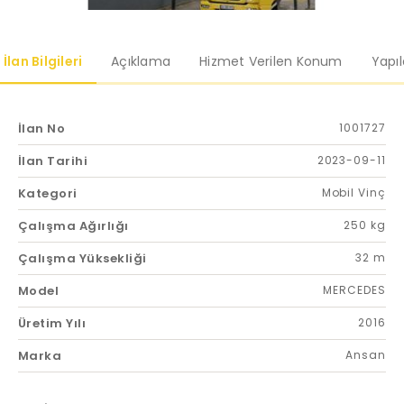
İlan Bilgileri
Açıklama
Hizmet Verilen Konum
Yapı
İlan No
1001727
İlan Tarihi
2023-09-11
Kategori
Mobil Vinç
Çalışma Ağırlığı
250 kg
Çalışma Yüksekliği
32 m
Model
MERCEDES
Üretim Yılı
2016
Marka
Ansan