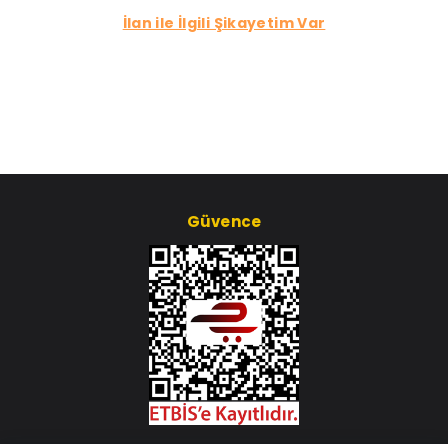
İlan ile İlgili Şikayetim Var
Güvence