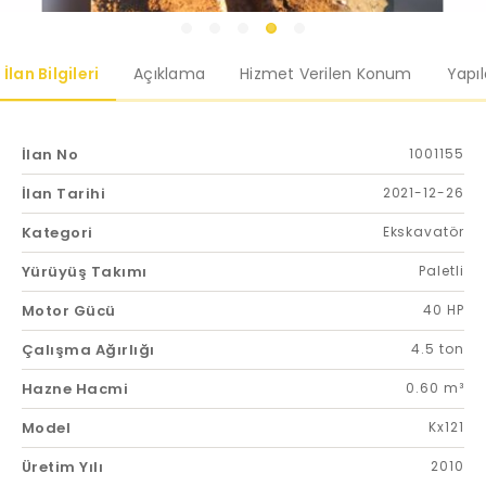
İlan Bilgileri
Açıklama
Hizmet Verilen Konum
Yapı
İlan No
1001155
İlan Tarihi
2021-12-26
Kategori
Ekskavatör
Yürüyüş Takımı
Paletli
Motor Gücü
40 HP
Çalışma Ağırlığı
4.5 ton
Hazne Hacmi
0.60 m³
Model
Kx121
Üretim Yılı
2010