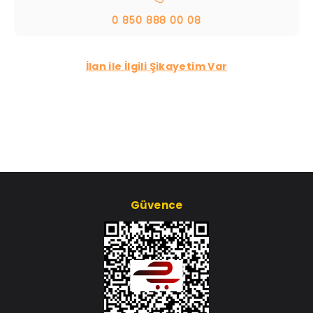
0 850 888 00 08
İlan ile İlgili Şikayetim Var
Güvence