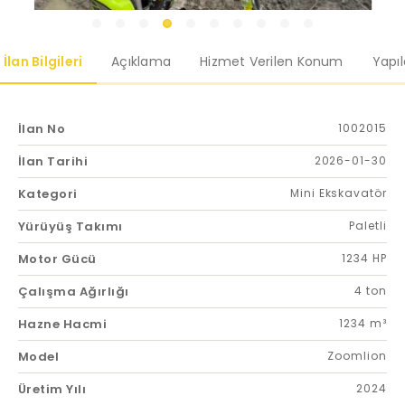
İlan Bilgileri
Açıklama
Hizmet Verilen Konum
Yapı
İlan No
1002015
İlan Tarihi
2026-01-30
Kategori
Mini Ekskavatör
Yürüyüş Takımı
Paletli
Motor Gücü
1234 HP
Çalışma Ağırlığı
4 ton
Hazne Hacmi
1234 m³
Model
Zoomlion
Üretim Yılı
2024