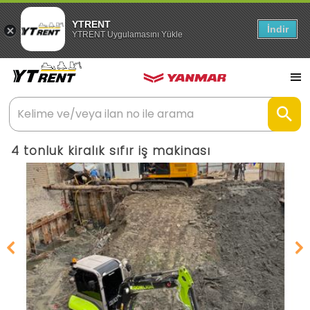
YTRENT
İndir
YTRENT Uygulamasını Yükle
4 tonluk kiralık sıfır iş makinası