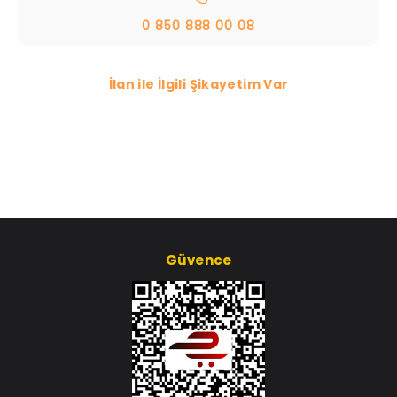
0 850 888 00 08
İlan ile İlgili Şikayetim Var
Güvence