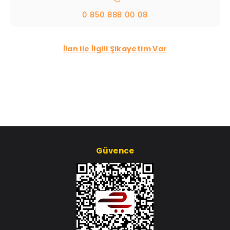
0 850 888 00 08
İlan ile İlgili Şikayetim Var
Güvence