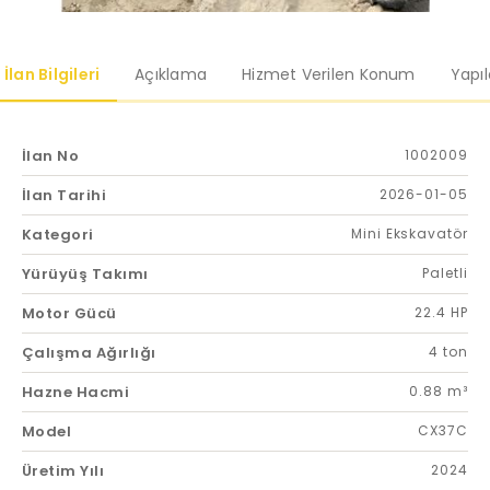
İlan Bilgileri
Açıklama
Hizmet Verilen Konum
Yapı
İlan No
1002009
İlan Tarihi
2026-01-05
Kategori
Mini Ekskavatör
Yürüyüş Takımı
Paletli
Motor Gücü
22.4 HP
Çalışma Ağırlığı
4 ton
Hazne Hacmi
0.88 m³
Model
CX37C
Üretim Yılı
2024