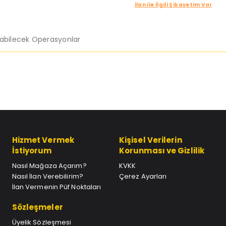
İlan ile İlgili Şikayetim Var
labilecek Operasyonlar
Hizmet Vermek
Kişisel Verilerin
İstiyorum
Korunması ve Gizlilik
Nasıl Mağaza Açarım?
KVKK
Nasıl İlan Verebilirim?
Çerez Ayarları
İlan Vermenin Püf Noktaları
Sözleşmeler
Üyelik Sözleşmesi