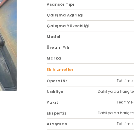
Asansör Tipi
Çalışma Ağırlığı
Çalışma Yüksekliği
Model
Üretim Yılı
Marka
Ek hizmetler
Operatör
Teklifime 
Nakliye
Dahil ya da hariç tekl
Yakıt
Teklifime 
Ekspertiz
Dahil ya da hariç tekl
Ataşman
Teklifime 