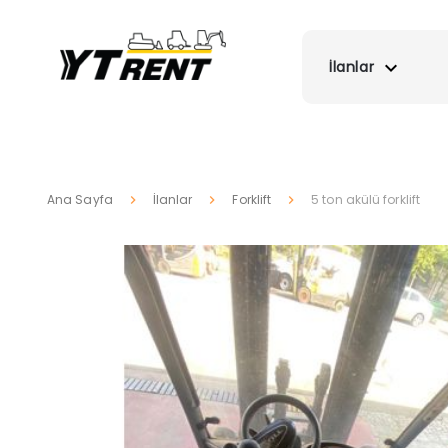
İlanlar
Ana Sayfa
İlanlar
Forklift
5 ton akülü forklift