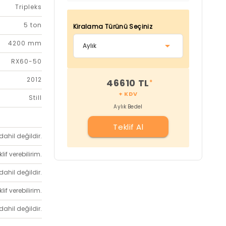
Tripleks
5 ton
Kiralama Türünü Seçiniz
4200 mm
RX60-50
2012
46610 TL
*
+ KDV
Still
Aylık Bedel
Teklif Al
dahil değildir.
if verebilirim.
dahil değildir.
if verebilirim.
dahil değildir.