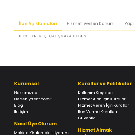
İlan Açıklamaları
Hizmet Verilen Konum
Yapı
KONTEYNER İÇİ ÇALIŞMAYA UYGUN
Kurumsal
Kurallar ve Politikalar
Hakkımızda
Kullanım Koşulları
Neden ytrent.com?
Hizmet Alan İçin Kurallar
Blog
Hizmet Veren İçin Kurallar
İletişim
İlan Verme Kuralları
Güvenlik
Nasıl Üye Olurum
Hizmet Almak
Makina Kiralamak İstiyorum