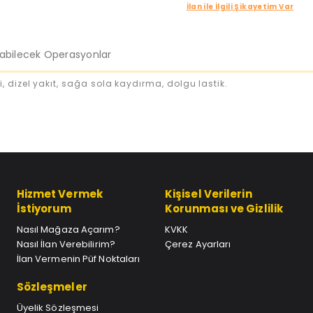
İlan ile İlgili Şikayetim Var
labilecek Operasyonlar
dizel yakıt, sağa sola kaydırma, dolgu lastik.
Hizmet Vermek
Kişisel Verilerin
İstiyorum
Korunması ve Gizlilik
Nasıl Mağaza Açarım?
KVKK
Nasıl İlan Verebilirim?
Çerez Ayarları
İlan Vermenin Püf Noktaları
Sözleşmeler
Üyelik Sözleşmesi