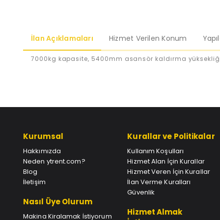
İlan Açıklamaları
Hizmet Verilen Konum
Yapı
7000kg kapasite, 5400mm asansör kaldırma yüksekliği, 
Kurumsal
Kurallar ve Politikalar
Hakkımızda
Kullanım Koşulları
Neden ytrent.com?
Hizmet Alan İçin Kurallar
Blog
Hizmet Veren İçin Kurallar
İletişim
İlan Verme Kuralları
Güvenlik
Nasıl Üye Olurum
Hizmet Almak
Makina Kiralamak İstiyorum