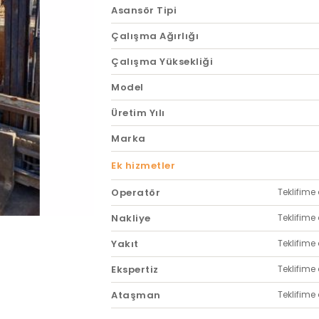
Asansör Tipi
Çalışma Ağırlığı
Çalışma Yüksekliği
Model
Üretim Yılı
Marka
Ek hizmetler
Operatör
Teklifime 
Nakliye
Teklifime 
Yakıt
Teklifime 
Ekspertiz
Teklifime 
Ataşman
Teklifime 