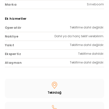
Marka
Sineboom
Ek hizmetler
Operatör
Teklifime dahil değildir.
Nakliye
Dahil ya da hariç teklif verebilirim.
Yakıt
Teklifime dahil değildir.
Ekspertiz
Teklifime dahildir.
Ataşman
Teklifime dahil değildir.
Tekirdağ