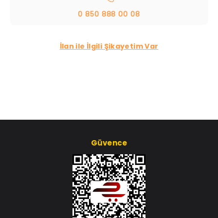
0 850 888 00 08
İlan ile İlgili Şikayetim Var
Güvence