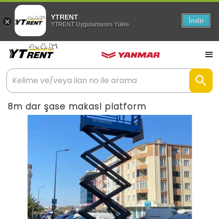
YTRENT
İndir
YTRENT Uygulamasını Yükle
8m dar şase makasl platform