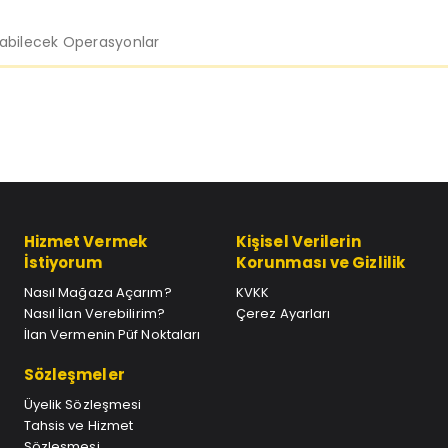
labilecek Operasyonlar
Hizmet Vermek
Kişisel Verilerin
İstiyorum
Korunması ve Gizlilik
Nasıl Mağaza Açarım?
KVKK
Nasıl İlan Verebilirim?
Çerez Ayarları
İlan Vermenin Püf Noktaları
Sözleşmeler
Üyelik Sözleşmesi
Tahsis ve Hizmet
Sözleşmesi