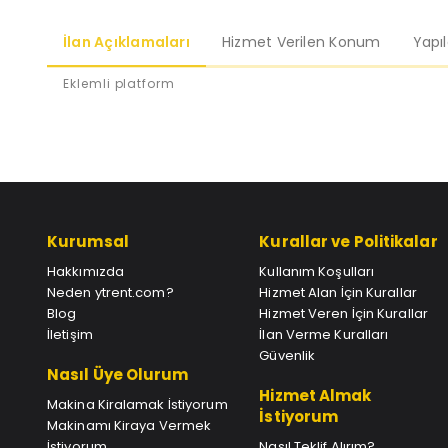
İlan Açıklamaları
Hizmet Verilen Konum
Yapı
Eklemli platform
Kurumsal
Kurallar ve Politikalar
Hakkımızda
Kullanım Koşulları
Neden ytrent.com?
Hizmet Alan İçin Kurallar
Blog
Hizmet Veren İçin Kurallar
İletişim
İlan Verme Kuralları
Güvenlik
Nasıl Üye Olurum
Hizmet Almak
Makina Kiralamak İstiyorum
İstiyorum
Makinamı Kiraya Vermek
İstiyorum
Nasıl Teklif Alırım?