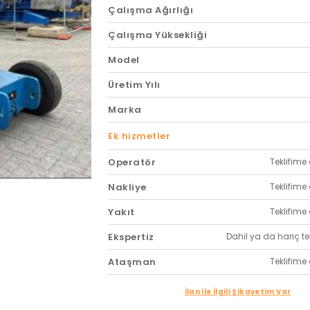
Çalışma Ağırlığı
Çalışma Yüksekliği
Model
Üretim Yılı
Marka
Ek hizmetler
Operatör
Teklifime 
Nakliye
Teklifime 
Yakıt
Teklifime 
Ekspertiz
Dahil ya da hariç tekl
Ataşman
Teklifime 
İlan ile İlgili Şikayetim Var