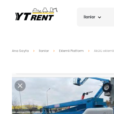
İlanlar
Ana Sayfa
İlanlar
Eklemli Platform
Akülü ekleml