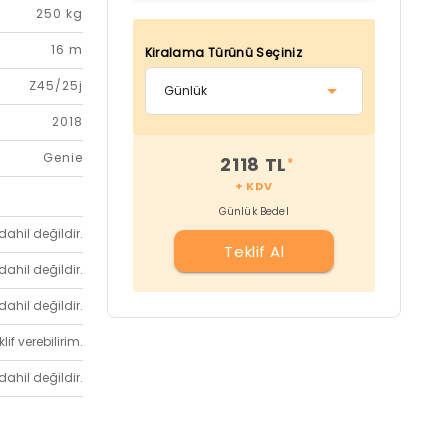
250 kg
16 m
Kiralama Türünü Seçiniz
Z45/25j
2018
Genie
2118 TL
*
+ KDV
Günlük Bedel
dahil değildir.
Teklif Al
dahil değildir.
dahil değildir.
if verebilirim.
dahil değildir.