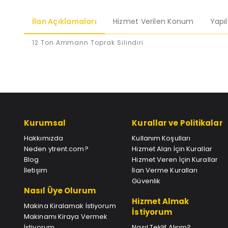
İlan Açıklamaları
Hizmet Verilen Konum
Yapı
12 Ton Ammann Toprak Silindiri
Kurumsal
Kurallar ve Politikalar
Hakkımızda
Kullanım Koşulları
Neden ytrent.com?
Hizmet Alan İçin Kurallar
Blog
Hizmet Veren İçin Kurallar
İletişim
İlan Verme Kuralları
Güvenlik
Nasıl Üye Olurum
Hizmet Almak
Makina Kiralamak İstiyorum
İstiyorum
Makinamı Kiraya Vermek
İstiyorum
Nasıl Teklif Alırım?