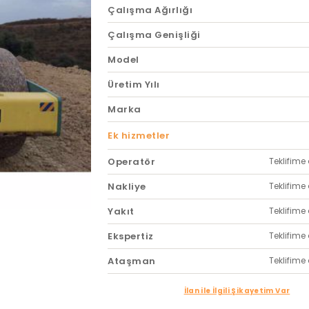
Çalışma Ağırlığı
Çalışma Genişliği
Model
Üretim Yılı
Marka
Ek hizmetler
Operatör
Teklifime 
Nakliye
Teklifime 
Yakıt
Teklifime 
Ekspertiz
Teklifime 
Ataşman
Teklifime 
İlan ile İlgili Şikayetim Var