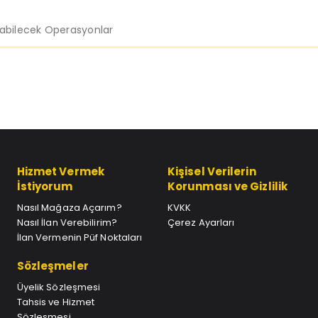
labilecek Operasyonlar
Hizmet Vermek
Kişisel Verilerin
İstiyorum
Korunması ve Gizlilik
Nasıl Mağaza Açarım?
KVKK
Nasıl İlan Verebilirim?
Çerez Ayarları
İlan Vermenin Püf Noktaları
Sözleşmeler
Üyelik Sözleşmesi
Tahsis ve Hizmet
Sözleşmesi