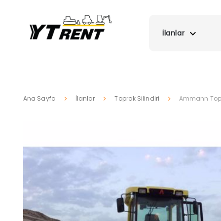
İlanlar
Ana Sayfa
İlanlar
Toprak Silindiri
Ammann Topra