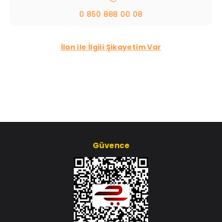
0 850 888 00 08
İlan ile İlgili Şikayetim Var
Güvence