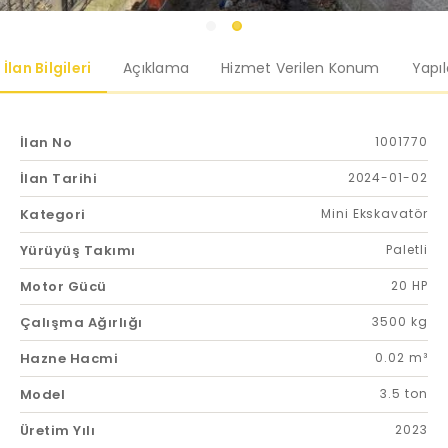
İlan Bilgileri
Açıklama
Hizmet Verilen Konum
Yapı
İlan No
1001770
İlan Tarihi
2024-01-02
Kategori
Mini Ekskavatör
Yürüyüş Takımı
Paletli
Motor Gücü
20 HP
Çalışma Ağırlığı
3500 kg
Hazne Hacmi
0.02 m³
Model
3.5 ton
Üretim Yılı
2023