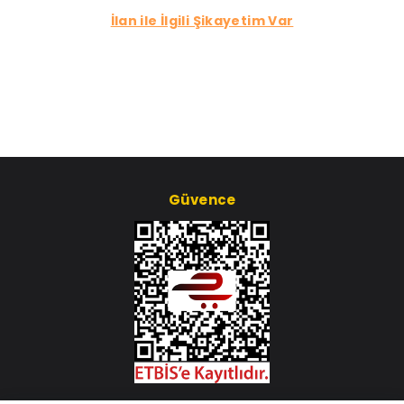
İlan ile İlgili Şikayetim Var
Güvence