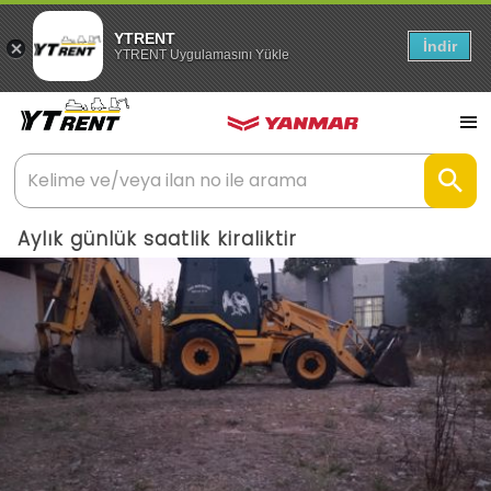
YTRENT
İndir
YTRENT Uygulamasını Yükle
Aylık günlük saatlik kiraliktir