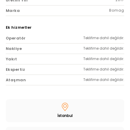
Üretim Yılı
Marka
Bomag
Ek hizmetler
Operatör
Teklifime dahil değildir.
Nakliye
Teklifime dahil değildir.
Yakıt
Teklifime dahil değildir.
Ekspertiz
Teklifime dahil değildir.
Ataşman
Teklifime dahil değildir.
İstanbul