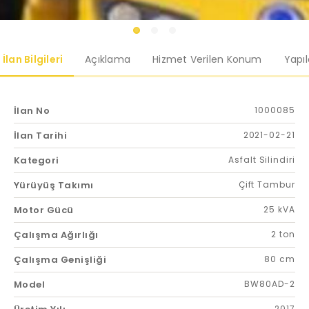
İlan Bilgileri
Açıklama
Hizmet Verilen Konum
Yapı
İlan No
1000085
İlan Tarihi
2021-02-21
Kategori
Asfalt Silindiri
Yürüyüş Takımı
Çift Tambur
Motor Gücü
25 kVA
Çalışma Ağırlığı
2 ton
Çalışma Genişliği
80 cm
Model
BW80AD-2
2017