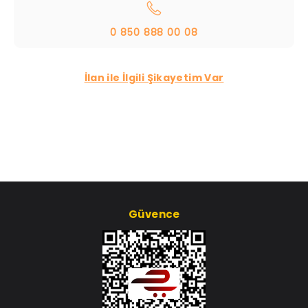
0 850 888 00 08
İlan ile İlgili Şikayetim Var
Güvence