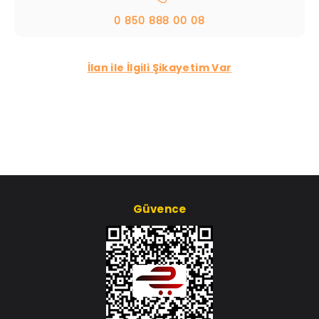
0 850 888 00 08
İlan ile İlgili Şikayetim Var
Güvence