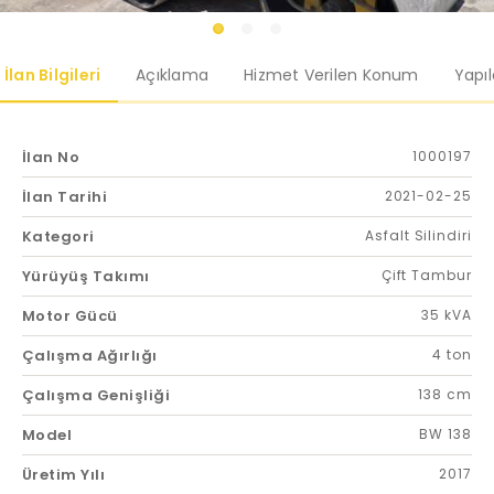
İlan Bilgileri
Açıklama
Hizmet Verilen Konum
Yapı
İlan No
1000197
İlan Tarihi
2021-02-25
Kategori
Asfalt Silindiri
Yürüyüş Takımı
Çift Tambur
Motor Gücü
35 kVA
Çalışma Ağırlığı
4 ton
Çalışma Genişliği
138 cm
Model
BW 138
Üretim Yılı
2017