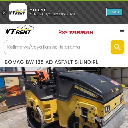
YTRENT
İndir
YTRENT Uygulamasını Yükle
BOMAG BW 138 AD ASFALT SİLİNDİRİ.