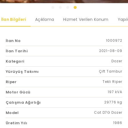
İlan Bilgileri
Açıklama
Hizmet Verilen Konum
Yapı
İlan No
1000972
İlan Tarihi
2021-08-09
Kategori
Dozer
Yürüyüş Takımı
Çift Tambur
Riper
Tekli Riper
Motor Gücü
197 kVA
Çalışma Ağırlığı
29776 kg
Model
Cat D7G Dozer
Üretim Yılı
1986