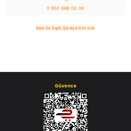
0 850 888 00 08
İlan ile İlgili Şikayetim Var
Güvence