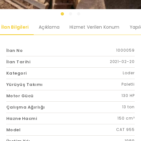
İlan Bilgileri
Açıklama
Hizmet Verilen Konum
Yapı
İlan No
1000059
İlan Tarihi
2021-02-20
Kategori
Loder
Yürüyüş Takımı
Paletli
Motor Gücü
130 HP
Çalışma Ağırlığı
13 ton
Hazne Hacmi
150 cm³
Model
CAT 955
1989