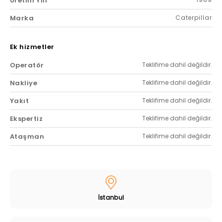
Üretim Yılı
Marka
Caterpillar
Ek hizmetler
Operatör
Teklifime dahil değildir.
Nakliye
Teklifime dahil değildir.
Yakıt
Teklifime dahil değildir.
Ekspertiz
Teklifime dahil değildir.
Ataşman
Teklifime dahil değildir.
İstanbul