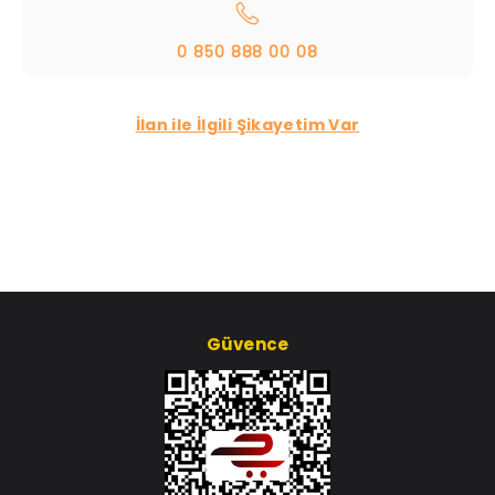
0 850 888 00 08
İlan ile İlgili Şikayetim Var
Güvence