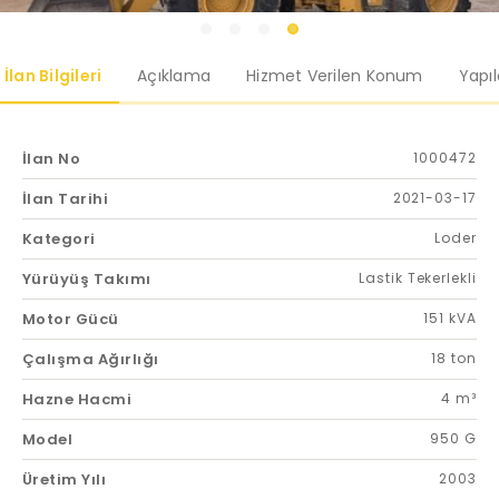
İlan Bilgileri
Açıklama
Hizmet Verilen Konum
Yapı
İlan No
1000472
İlan Tarihi
2021-03-17
Kategori
Loder
Yürüyüş Takımı
Lastik Tekerlekli
Motor Gücü
151 kVA
Çalışma Ağırlığı
18 ton
Hazne Hacmi
4 m³
Model
950 G
Üretim Yılı
2003