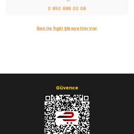
0 850 888 00 08
İlan ile İlgili Şikayetim Var
Güvence